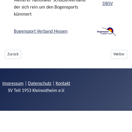
Weiterer nationaler Schützenverband
der sich rein um den Bogensports
kümmert
Bogensport Verband Hessen
Vorheriger Beitrag: Händler
Nächster Be
Zurück
Weiter
Impressum
|
Datenschutz
|
Kontakt
SV Tell 1953 Kleinostheim e.V.