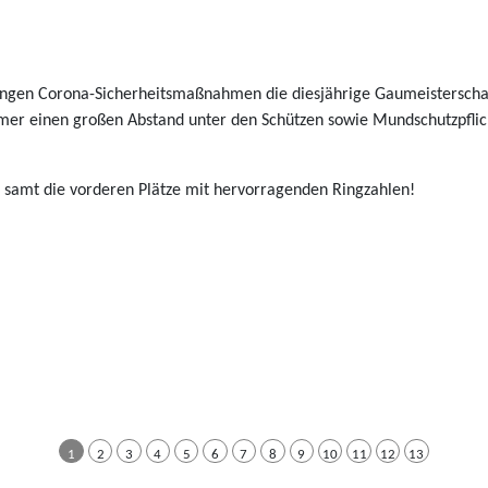
engen Corona-Sicherheitsmaßnahmen die diesjährige Gaumeisterschaf
mer einen großen Abstand unter den Schützen sowie Mundschutzpflich
 samt die vorderen Plätze mit hervorragenden Ringzahlen!
1
2
3
4
5
6
7
8
9
10
11
12
13