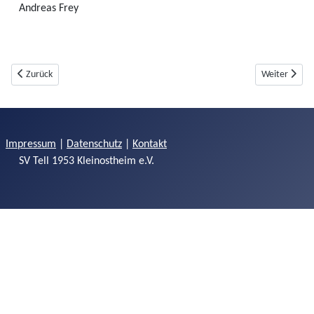
Andreas Frey
Vorheriger Beitrag: Vereinsheim
Nächster Beit
Zurück
Weiter
Impressum
|
Datenschutz
|
Kontakt
SV Tell 1953 Kleinostheim e.V.