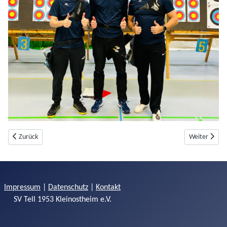
Vorheriger Beitrag: 6. Bad Homburg OPEN 2026
Nächster Beit
Zurück
Weiter
Impressum
|
Datenschutz
|
Kontakt
SV Tell 1953 Kleinostheim e.V.