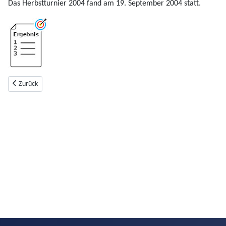
Das Herbstturnier 2004 fand am 19. September 2004 statt.
Vorheriger Beitrag: Nachtturnier 2004
Zurück