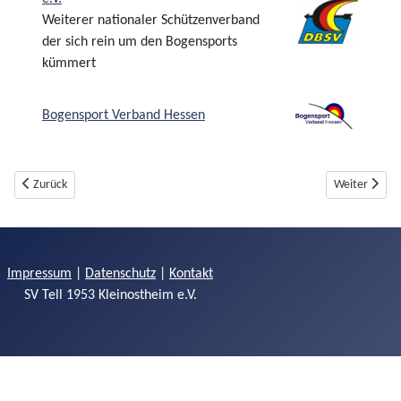
Weiterer nationaler Schützenverband
der sich rein um den Bogensports
kümmert
Bogensport Verband Hessen
Vorheriger Beitrag: Händler
Nächster Beit
Zurück
Weiter
Impressum
|
Datenschutz
|
Kontakt
SV Tell 1953 Kleinostheim e.V.